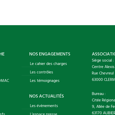
HE
NOS ENGAGEMENTS
ASSOCIAT
Siège social :
Le cahier des charges
Centre Alexis
Les contrôles
Rue Chevreul
63000 CLER
LOMAC
Les témoignages
Bureau :
NOS ACTUALITÉS
Citée Régiona
Les évènements
9, Allée de F
63170 AUBIE
efs
L’espace presse